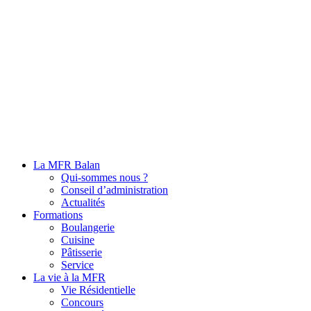
La MFR Balan
Qui-sommes nous ?
Conseil d’administration
Actualités
Formations
Boulangerie
Cuisine
Pâtisserie
Service
La vie à la MFR
Vie Résidentielle
Concours