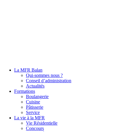
La MFR Balan
Qui-sommes nous ?
Conseil d’administration
Actualités
Formations
Boulangerie
Cuisine
Pâtisserie
Service
La vie à la MFR
Vie Résidentielle
Concours